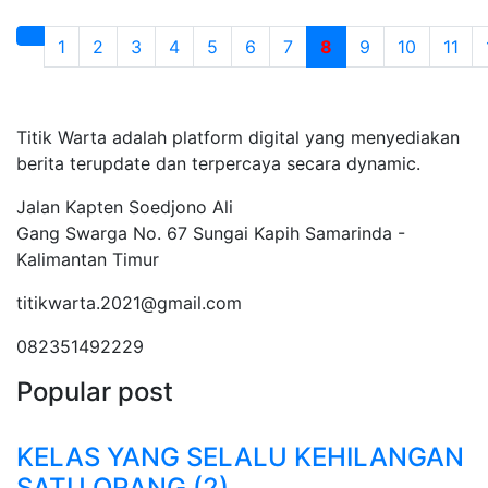
1
2
3
4
5
6
7
8
9
10
11
Tentang Kami
Titik Warta adalah platform digital yang menyediakan
berita terupdate dan terpercaya secara dynamic.
Jalan Kapten Soedjono Ali
Gang Swarga No. 67 Sungai Kapih Samarinda -
Kalimantan Timur
titikwarta.2021@gmail.com
082351492229
Popular post
KELAS YANG SELALU KEHILANGAN
SATU ORANG (2)