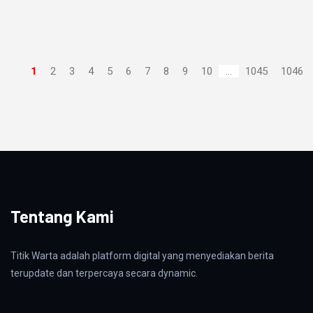
1
2
3
4
5
6
7
8
9
10
...
1045
1046
Tentang Kami
Titik Warta adalah platform digital yang menyediakan berita
terupdate dan terpercaya secara dynamic.