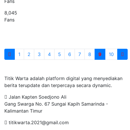
Fans
8,045
Fans
1
2
3
4
5
6
7
8
9
10
Tentang Kami
Titik Warta adalah platform digital yang menyediakan
berita terupdate dan terpercaya secara dynamic.
Jalan Kapten Soedjono Ali
Gang Swarga No. 67 Sungai Kapih Samarinda -
Kalimantan Timur
titikwarta.2021@gmail.com