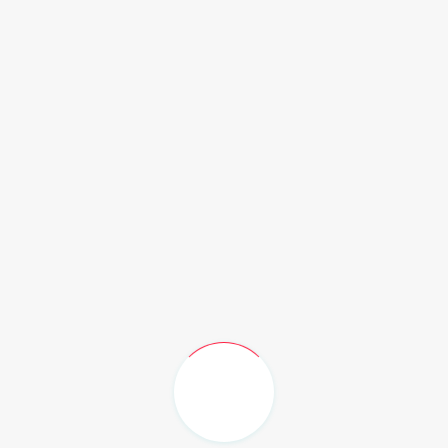
penyesuaian harga BBM di masa mendatang tetap
terbuka.
Di sektor distribusi barang, kestabilan harga BBM turut
membantu menjaga biaya logistik. Pedagang bahan
pokok berharap kondisi ini bisa bertahan setidaknya
hingga perayaan Idul Adha selesai agar harga kebutuhan
masyarakat tidak ikut melonjak.
Bagi masyarakat umum, stabilnya harga BBM saat ini
menjadi sedikit kabar menenangkan di tengah tekanan
ekonomi yang belum sepenuhnya reda. Sebab dalam