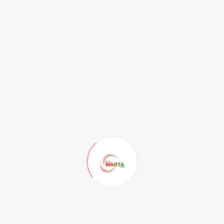
adalah kunci utama dalam fase pemulihan ini agar tubuh
dapat kembali bugar dengan cepat.
"Pastikan Anda minum setidaknya empat gelas air ekstra
dalam 24 jam ke depan untuk menggantikan cairan yang
hilang," tambah sang dokter dalam kutipan edukasi
medisnya, menekankan pentingnya asupan cairan pasca-
donor.
Terakhir, efek kelima yang perlu diwaspadai adalah
risiko pendarahan ringan yang berlanjut pada bekas luka
tusukan jarum. Jika hal ini terjadi, solusinya sangat