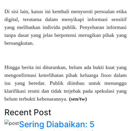
Di sisi lain, kasus ini kembali menyoroti persoalan etika
digital, terutama dalam menyikapi informasi sensitif
yang melibatkan individu publik. Penyebaran informasi
tanpa dasar yang jelas berpotensi merugikan pihak yang
bersangkutan.
Hingga berita ini diturunkan, belum ada bukti kuat yang
mengonfirmasi keterlibatan pihak keluarga Jisoo dalam
isu yang beredar. Publik diimbau untuk menunggu
klarifikasi resmi dan tidak terjebak pada spekulasi yang
belum terbukti kebenarannya.
(sen/tw)
Recent Post
Sering Diabaikan: 5