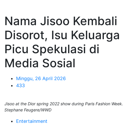
Nama Jisoo Kembali
Disorot, Isu Keluarga
Picu Spekulasi di
Media Sosial
Minggu, 26 April 2026
433
Jisoo at the Dior spring 2022 show during Paris Fashion Week.
Stephane Feugere/WWD
Entertainment