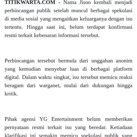
TITIKWARTA.COM -
Nama Jisoo kembali menjadi
perbincangan publik setelah muncul berbagai spekulasi
di media sosial yang mengaitkan keluarganya dengan isu
tertentu. Hingga saat ini, belum terdapat konfirmasi
resmi terkait kebenaran informasi tersebut.
Perbincangan tersebut bermula dari unggahan anonim
yang kemudian menyebar luas di berbagai platform
digital. Dalam waktu singkat, isu tersebut memicu reaksi
beragam dari warganet, mulai dari dukungan hingga
kritik.
Pihak agensi YG Entertainment belum memberikan
pernyataan resmi terkait isu yang beredar. Ketiadaan
klarifikasi ini semakin memicu spekulasi publik yang