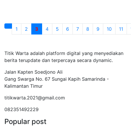
1
2
3
4
5
6
7
8
9
10
11
Tentang Kami
Titik Warta adalah platform digital yang menyediakan
berita terupdate dan terpercaya secara dynamic.
Jalan Kapten Soedjono Ali
Gang Swarga No. 67 Sungai Kapih Samarinda -
Kalimantan Timur
titikwarta.2021@gmail.com
082351492229
Popular post