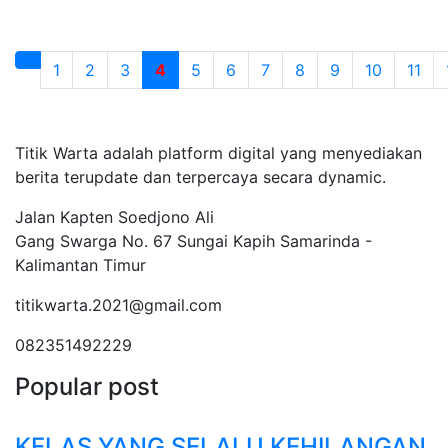
1
2
3
4
5
6
7
8
9
10
11
Tentang Kami
Titik Warta adalah platform digital yang menyediakan
berita terupdate dan terpercaya secara dynamic.
Jalan Kapten Soedjono Ali
Gang Swarga No. 67 Sungai Kapih Samarinda -
Kalimantan Timur
titikwarta.2021@gmail.com
082351492229
Popular post
KELAS YANG SELALU KEHILANGAN