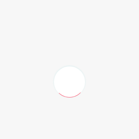
ah membangun koordinasi yang erat, baik dengan
lembaga terkait di tingkat daerah, untuk mewujudkan
 Seno Aji.
Ahmad Hidayat menjelaskan, langkah ini sangat penting
ihak terkait, sehingga percepatan penyelesaian masalah
erkuat komitmen, dan kesepahaman bersama untuk
endorong kesejahteraan masyarakat Kaltim,” kata Deni.