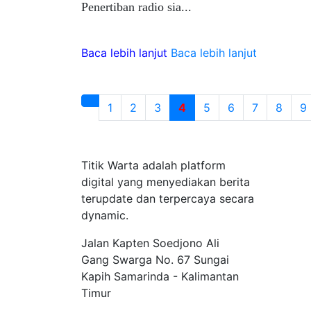
Penertiban radio sia...
Baca lebih lanjut
Baca lebih lanjut
1
2
3
4
5
6
7
8
9
Tentang Kami
Titik Warta adalah platform
digital yang menyediakan berita
terupdate dan terpercaya secara
dynamic.
Jalan Kapten Soedjono Ali
Gang Swarga No. 67 Sungai
Kapih Samarinda - Kalimantan
Timur