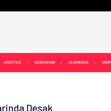
LIFESTYLE
KESEHATAN
OLAHRAGA
CERP
arinda Desak