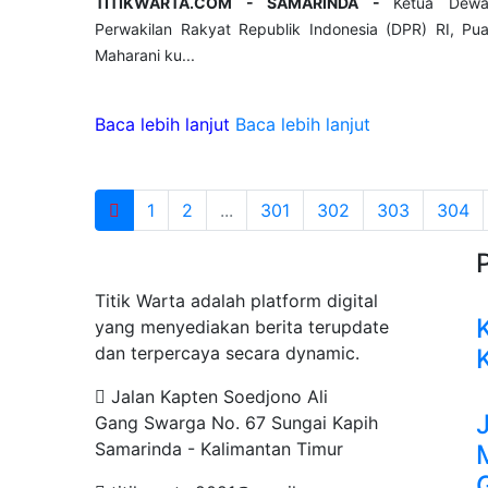
TITIKWARTA.COM - SAMARINDA -
Ketua Dew
Perwakilan Rakyat Republik Indonesia (DPR) RI, Pu
Maharani ku...
Baca lebih lanjut
Baca lebih lanjut
1
2
...
301
302
303
304
Tentang Kami
Titik Warta adalah platform digital
yang menyediakan berita terupdate
dan terpercaya secara dynamic.
Jalan Kapten Soedjono Ali
Gang Swarga No. 67 Sungai Kapih
Samarinda - Kalimantan Timur