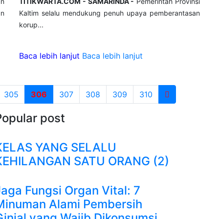
an
TITIKWARTA.COM - SAMARINDA -
Pemerintah Provinsi
an
Kaltim selalu mendukung penuh upaya pemberantasan
korup...
Baca lebih lanjut
Baca lebih lanjut
305
306
307
308
309
310
Popular post
KELAS YANG SELALU
KEHILANGAN SATU ORANG (2)
Jaga Fungsi Organ Vital: 7
Minuman Alami Pembersih
Ginjal yang Wajib Dikonsumsi