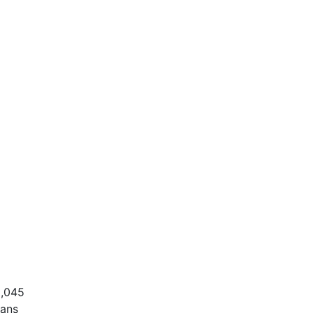
,045
ans