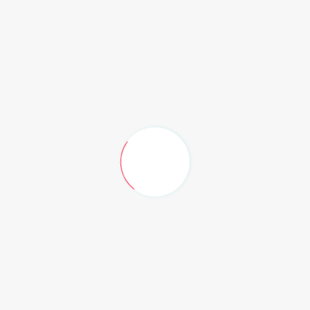
sangat kuat dengan realitas sosial kita saat ini," tambah
Shanty Harmayn, menekankan mengapa kurasi film
minggu ini sangat layak untuk masuk dalam daftar
tontonan wajib.
Tidak ketinggalan, sebuah sajian komedi segar juga
disiapkan untuk mencairkan suasana. Mengandalkan
barisan komika ternama dan naskah yang cerdas, film
komedi di akhir bulan ini tidak hanya menjual tawa
instan, tetapi juga menyelipkan kritik sosial yang tajam
namun menggelitik mengenai fenomena kehidupan
masyarakat modern.