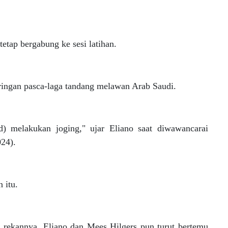
tap bergabung ke sesi latihan.
 ringan pasca-laga tandang melawan Arab Saudi.
) melakukan joging," ujar Eliano saat diwawancarai
24).
 itu.
 rekannya, Eliano dan Mees Hilgers pun turut bertemu