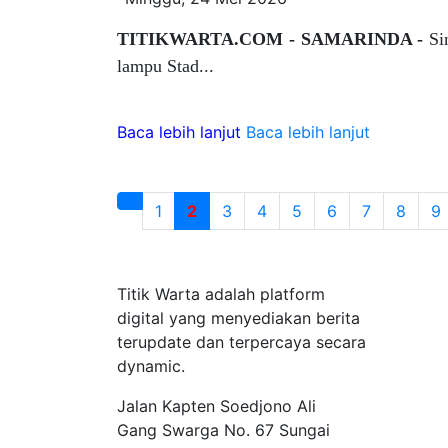
TITIKWARTA.COM - SAMARINDA -
Si
lampu Stad...
Baca lebih lanjut
Baca lebih lanjut
1
2
3
4
5
6
7
8
9
Tentang Kami
Titik Warta adalah platform
digital yang menyediakan berita
terupdate dan terpercaya secara
dynamic.
Jalan Kapten Soedjono Ali
Gang Swarga No. 67 Sungai